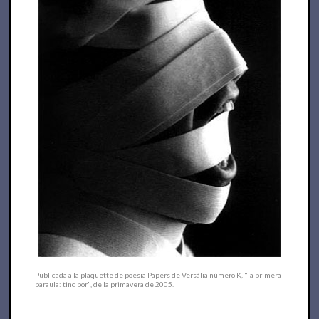
Publicada a la plaquette de poesia Papers de Versàlia número K, "la primera
paraula: tinc por", de la primavera de 2005.