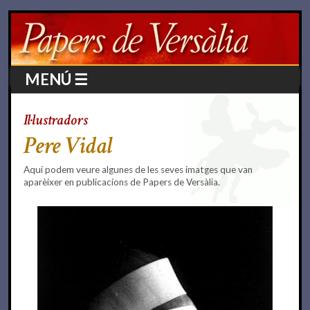
MENÚ ☰
Il·lustradors
Pere Vidal
Aquí podem veure algunes de les seves imatges que van
aparèixer en publicacions de Papers de Versàlia.