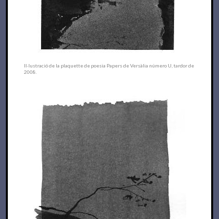
Il·lustració de la plaquette de poesia Papers de Versàlia número U, tardor de
2008.