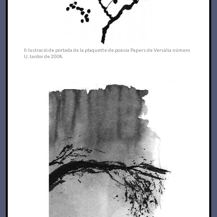
Il·lustració de portada de la plaquette de poesia Papers de Versàlia número
U, tardor de 2008.