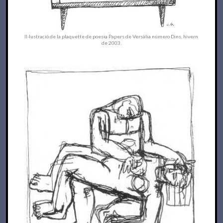
Il·lustració de la plaquette de poesia Papers de Versàlia número Dins, hivern
de 2003.